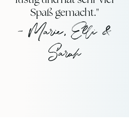
lustig und hat sehr viel
Spaß gemacht."
– Marie, Elli &
Sarah