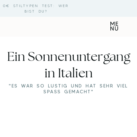
0€ STILTYPEN TEST: WER
BIST DU?
WORK WITH ME
DIE STILTYPEN
Ein Sonnenuntergang
in Italien
"ES WAR SO LUSTIG UND HAT SEHR VIEL
SPASS GEMACHT"